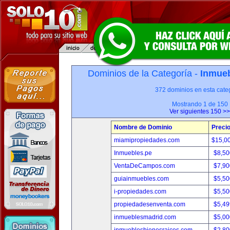
Dominios de la Categoría -
Inmueb
372 dominios en esta categ
Mostrando 1 de 150
Ver siguientes 150 >>
Nombre de Dominio
Preci
miamipropiedades.com
$15,0
Inmuebles.pe
$8,50
VentaDeCampos.com
$7,90
guiainmuebles.com
$5,50
i-propiedades.com
$5,50
propiedadesenventa.com
$5,49
inmueblesmadrid.com
$5,00