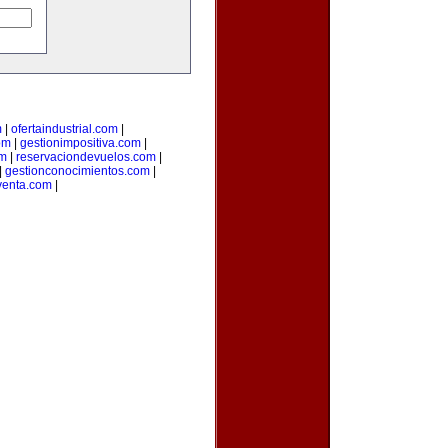
m
|
ofertaindustrial.com
|
om
|
gestionimpositiva.com
|
om
|
reservaciondevuelos.com
|
|
gestionconocimientos.com
|
venta.com
|