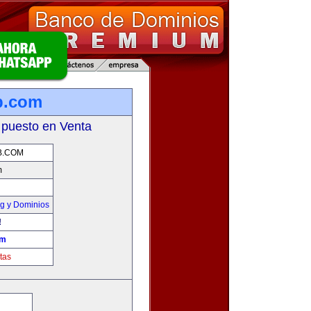
b.com
 puesto en Venta
B.COM
m
g y Dominios
!
om
tas