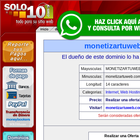
monetizartuwe
El dueño de este dominio lo ha
Mayusculas:
MONETIZARTUWE
Minusculas:
monetizartuweb.co
Longitud:
14 caracteres
Categorias:
Internet
,
Web Hostin
Precio:
Realizar una oferta
Visitar!
monetizartuweb.c
Serán consideradas ofer
Realizar una Oferta