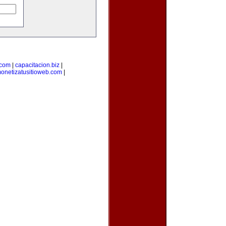
.com
|
capacitacion.biz
|
onetizatusitioweb.com
|