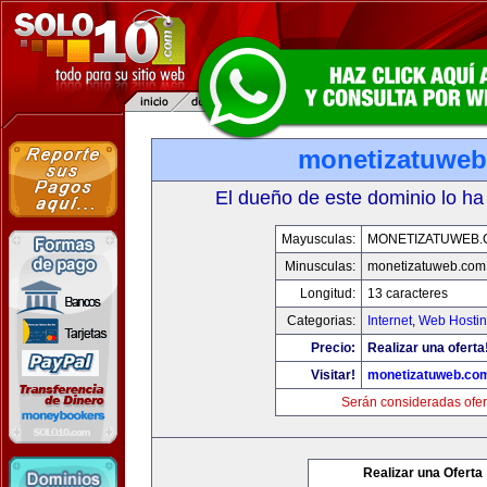
monetizatuwe
El dueño de este dominio lo ha
Mayusculas:
MONETIZATUWEB
Minusculas:
monetizatuweb.com
Longitud:
13 caracteres
Categorias:
Internet
,
Web Hostin
Precio:
Realizar una oferta
Visitar!
monetizatuweb.co
Serán consideradas ofer
Realizar una Oferta