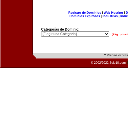
Registro de Dominios
|
Web Hosting
|
D
Dominios Expirados
|
Industrias
|
Indu
Categorías de Dominio:
[Pág. princi
** Precios expre
© 2002/2022 Solo10.com