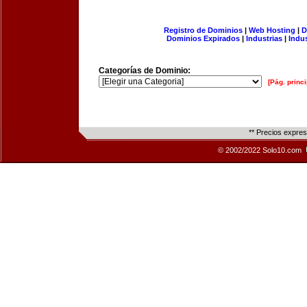
Registro de Dominios
|
Web Hosting
|
D
Dominios Expirados
|
Industrias
|
Indu
Categorías de Dominio:
[Pág. princi
** Precios expre
© 2002/2022 Solo10.com