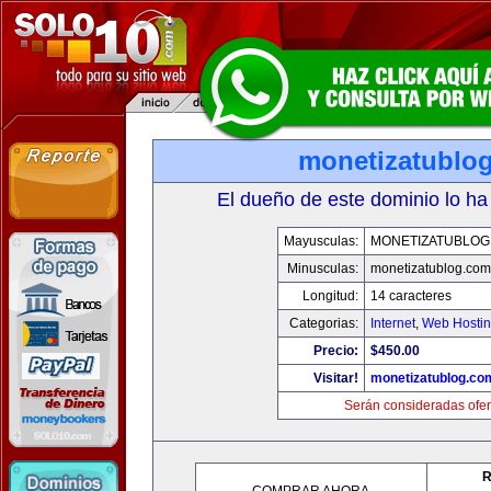
monetizatublo
El dueño de este dominio lo ha
Mayusculas:
MONETIZATUBLOG
Minusculas:
monetizatublog.com
Longitud:
14 caracteres
Categorias:
Internet
,
Web Hostin
Precio:
$450.00
Visitar!
monetizatublog.co
Serán consideradas ofer
R