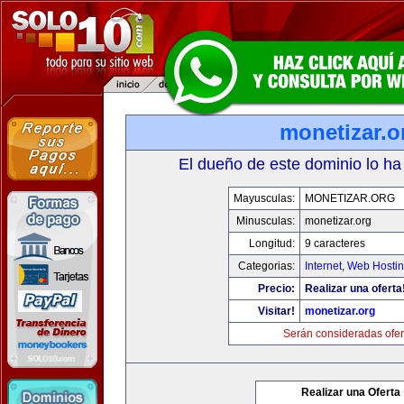
monetizar.o
El dueño de este dominio lo ha
Mayusculas:
MONETIZAR.ORG
Minusculas:
monetizar.org
Longitud:
9 caracteres
Categorias:
Internet
,
Web Hostin
Precio:
Realizar una oferta
Visitar!
monetizar.org
Serán consideradas ofer
Realizar una Oferta