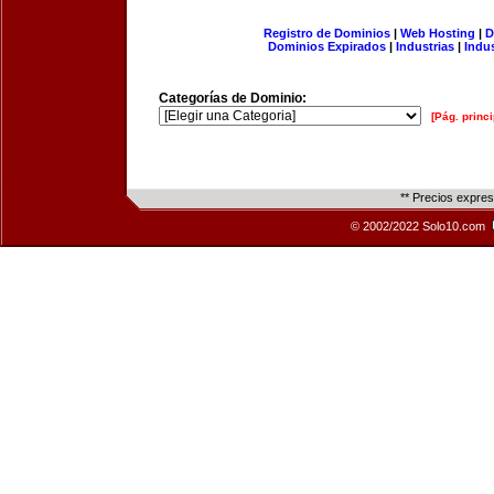
Registro de Dominios
|
Web Hosting
|
D
Dominios Expirados
|
Industrias
|
Indu
Categorías de Dominio:
[Pág. princi
** Precios expre
© 2002/2022 Solo10.com