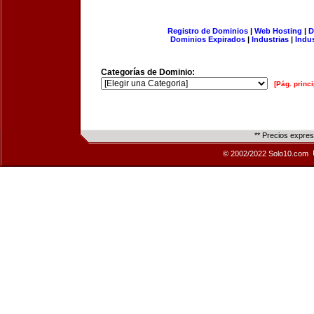
Registro de Dominios
|
Web Hosting
|
D
Dominios Expirados
|
Industrias
|
Indu
Categorías de Dominio:
[Pág. princi
** Precios expre
© 2002/2022 Solo10.com