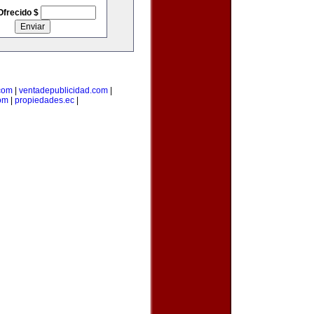
Ofrecido $
com
|
ventadepublicidad.com
|
om
|
propiedades.ec
|