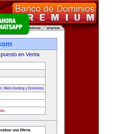
.com
 puesto en Venta
on
,
Web Hosting y Dominios
tas
ealizar una Oferta