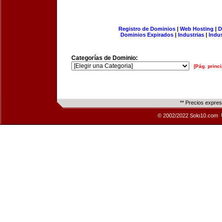
Registro de Dominios
|
Web Hosting
|
D
Dominios Expirados
|
Industrias
|
Indu
Categorías de Dominio:
[Pág. princi
** Precios expre
© 2002/2022 Solo10.com