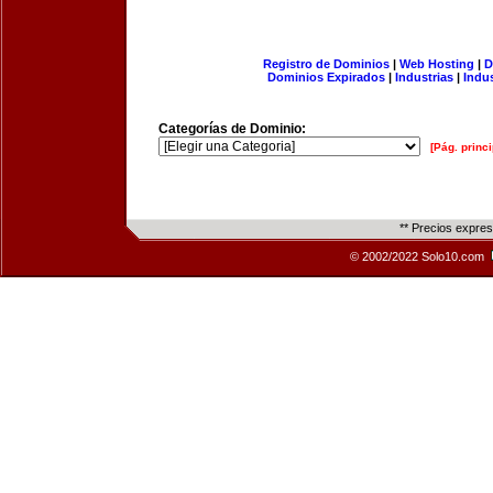
Registro de Dominios
|
Web Hosting
|
D
Dominios Expirados
|
Industrias
|
Indu
Categorías de Dominio:
[Pág. princi
** Precios expre
© 2002/2022 Solo10.com