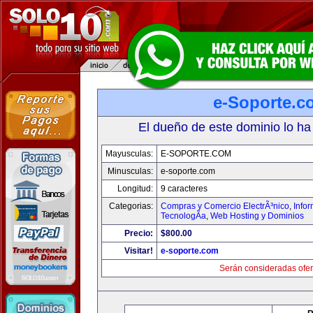
e-Soporte.c
El dueño de este dominio lo ha
Mayusculas:
E-SOPORTE.COM
Minusculas:
e-soporte.com
Longitud:
9 caracteres
Categorias:
Compras y Comercio ElectrÃ³nico
,
Info
TecnologÃ­a
,
Web Hosting y Dominios
Precio:
$800.00
Visitar!
e-soporte.com
Serán consideradas ofer