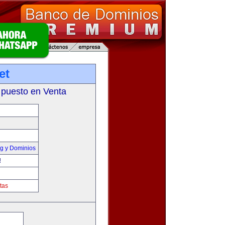
et
 puesto en Venta
g y Dominios
!
tas