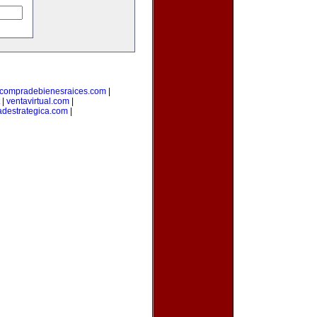
compradebienesraices.com
|
|
ventavirtual.com
|
adestrategica.com
|