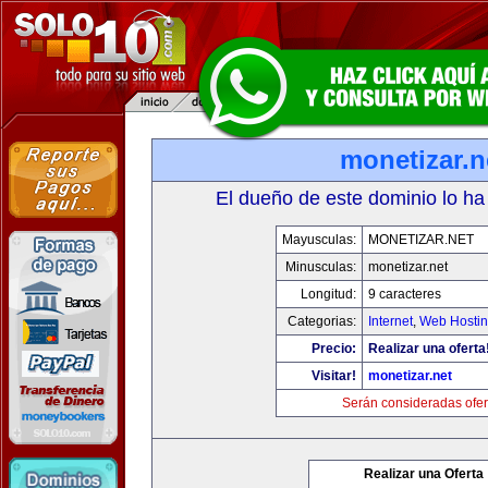
monetizar.n
El dueño de este dominio lo ha
Mayusculas:
MONETIZAR.NET
Minusculas:
monetizar.net
Longitud:
9 caracteres
Categorias:
Internet
,
Web Hostin
Precio:
Realizar una oferta
Visitar!
monetizar.net
Serán consideradas ofer
Realizar una Oferta