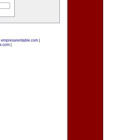
|
empresarentable.com
|
s.com
|