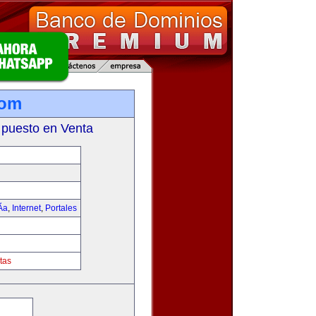
com
 puesto en Venta
­a
,
Internet
,
Portales
tas