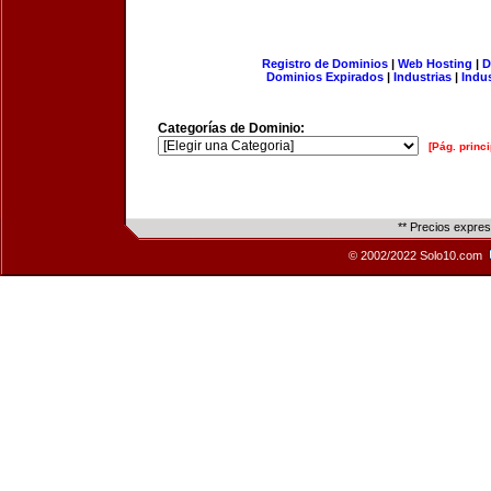
Registro de Dominios
|
Web Hosting
|
D
Dominios Expirados
|
Industrias
|
Indu
Categorías de Dominio:
[Pág. princi
** Precios expre
© 2002/2022 Solo10.com