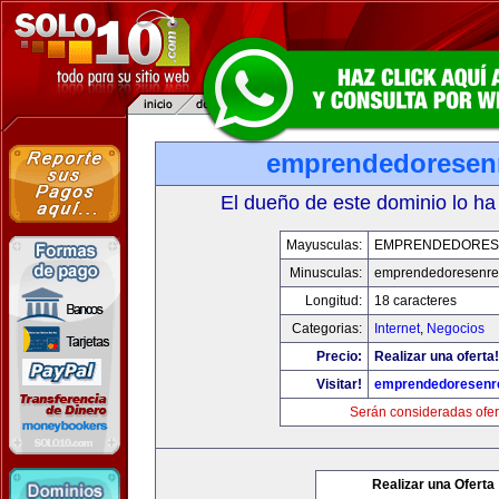
emprendedoresen
El dueño de este dominio lo ha
Mayusculas:
EMPRENDEDORES
Minusculas:
emprendedoresenre
Longitud:
18 caracteres
Categorias:
Internet
,
Negocios
Precio:
Realizar una oferta!
Visitar!
emprendedoresenr
Serán consideradas ofer
Realizar una Oferta