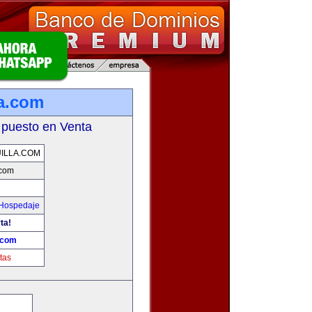
la.com
 puesto en Venta
ILLA.COM
.com
 Hospedaje
ta!
.com
tas