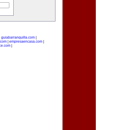
|
guiabarranquilla.com
|
.com
|
empresaencasa.com
|
ce.com
|