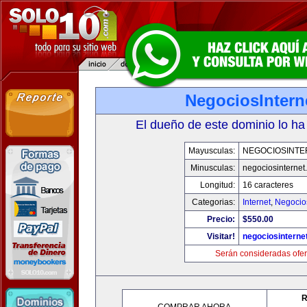
NegociosIntern
El dueño de este dominio lo ha
Mayusculas:
NEGOCIOSINTE
Minusculas:
negociosinternet.
Longitud:
16 caracteres
Categorias:
Internet
,
Negocio
Precio:
$550.00
Visitar!
negociosinternet
Serán consideradas ofer
R