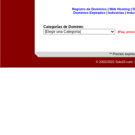
Registro de Dominios
|
Web Hosting
|
D
Dominios Expirados
|
Industrias
|
Indu
Categorías de Dominio:
[Pág. princi
** Precios expre
© 2002/2022 Solo10.com