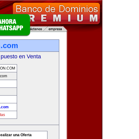
n.com
 puesto en Venta
ION.COM
.com
n.com
tas
ealizar una Oferta