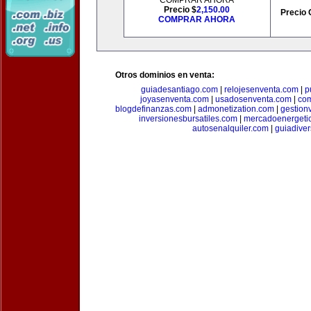
COMPRAR AHORA
Precio $
2,150.00
Precio 
COMPRAR AHORA
Otros dominios en venta:
guiadesantiago.com
|
relojesenventa.com
|
p
joyasenventa.com
|
usadosenventa.com
|
co
blogdefinanzas.com
|
admonetization.com
|
gestion
inversionesbursatiles.com
|
mercadoenergeti
autosenalquiler.com
|
guiadive