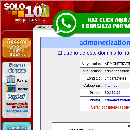
admonetizatio
El dueño de este dominio lo ha
Mayusculas:
ADMONETIZAT
Minusculas:
admonetization
Longitud:
14 caracteres
Categorias:
Internet
Precio:
$2,150.00
Visitar!
admonetizatio
Serán consideradas ofer
R