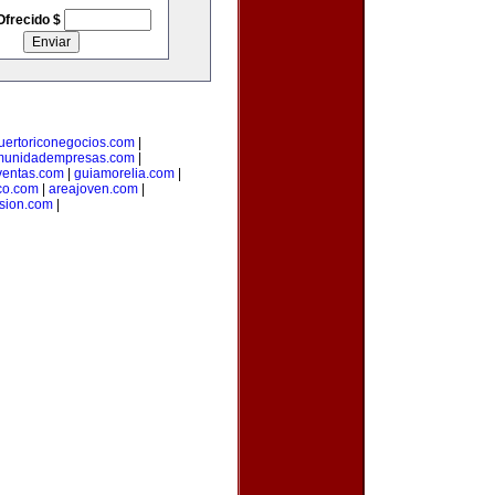
Ofrecido $
uertoriconegocios.com
|
munidadempresas.com
|
ventas.com
|
guiamorelia.com
|
co.com
|
areajoven.com
|
rsion.com
|