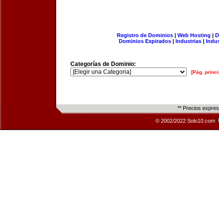
Registro de Dominios
|
Web Hosting
|
D
Dominios Expirados
|
Industrias
|
Indu
Categorías de Dominio:
[Pág. princi
** Precios expre
© 2002/2022 Solo10.com