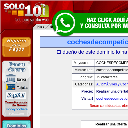
cochesdecompeti
El dueño de este dominio lo ha
Mayusculas:
COCHESDECOMPE
Minusculas:
cochesdecompetici
Longitud:
19 caracteres
Categorias:
AutomÃ³viles y Coc
Precio:
Realizar una oferta
Visitar!
cochesdecompetic
Serán consideradas ofer
Realizar una Oferta