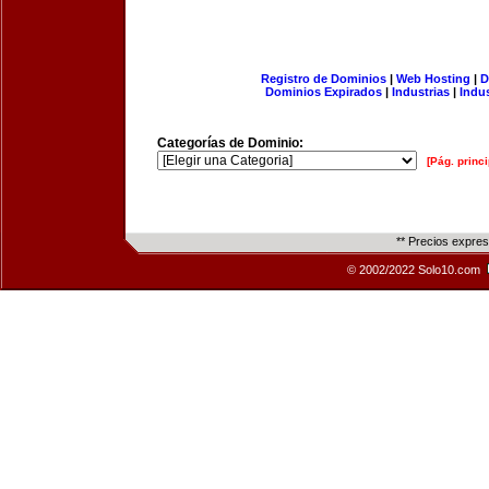
Registro de Dominios
|
Web Hosting
|
D
Dominios Expirados
|
Industrias
|
Indu
Categorías de Dominio:
[Pág. princi
** Precios expre
© 2002/2022 Solo10.com