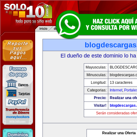
blogdescarga
El dueño de este dominio lo ha
Mayusculas:
BLOGDESCAR
Minusculas:
blogdescargas.
Longitud:
13 caracteres
Categorias:
Internet
,
Portale
Precio:
Realizar una of
Visitar!
blogdescargas
Serán consideradas ofer
Realizar una Oferta