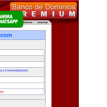
.com
as y Comercializacion
,
tas