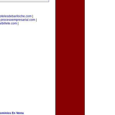
otelesdebariloche.com
|
|
procesoempresarial.com
|
rbillete.com
|
ominios En Venta