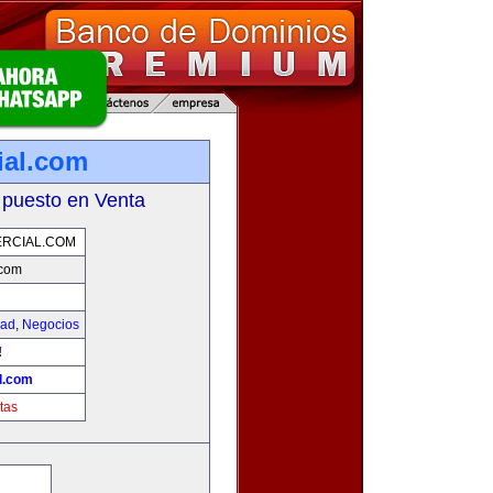
ial.com
 puesto en Venta
RCIAL.COM
.com
dad
,
Negocios
!
l.com
tas