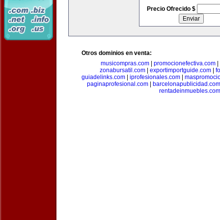
Precio Ofrecido $
Otros dominios en venta:
musicompras.com
|
promocionefectiva.com
|
zonabursatil.com
|
exportimportguide.com
|
f
guiadelinks.com
|
iprofesionales.com
|
maspromoci
paginaprofesional.com
|
barcelonapublicidad.co
rentadeinmuebles.co