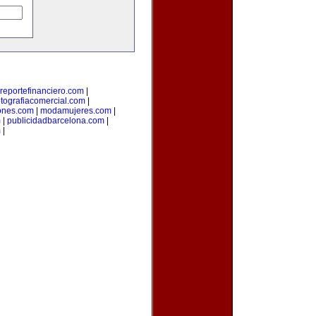
reportefinanciero.com
|
otografiacomercial.com
|
ones.com
|
modamujeres.com
|
m
|
publicidadbarcelona.com
|
m
|