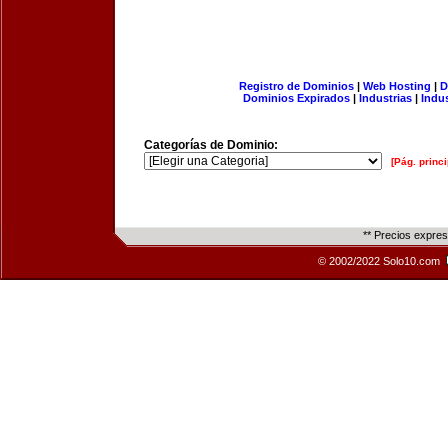
Registro de Dominios
|
Web Hosting
|
D
Dominios Expirados
|
Industrias
|
Indu
Categorías de Dominio:
[Pág. princi
** Precios expre
© 2002/2022 Solo10.com