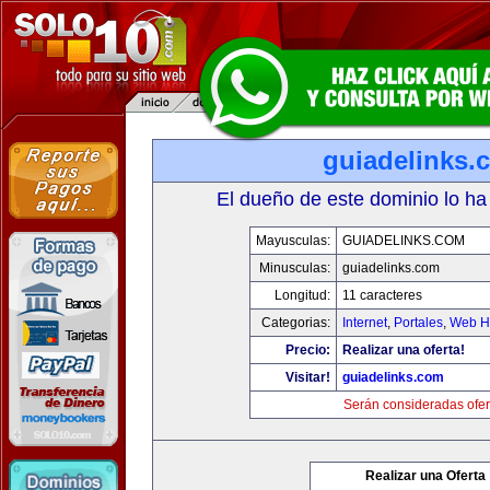
guiadelinks.
El dueño de este dominio lo ha
Mayusculas:
GUIADELINKS.COM
Minusculas:
guiadelinks.com
Longitud:
11 caracteres
Categorias:
Internet
,
Portales
,
Web Ho
Precio:
Realizar una oferta!
Visitar!
guiadelinks.com
Serán consideradas ofer
Realizar una Oferta