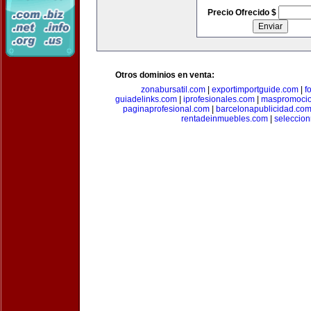
Precio Ofrecido $
Otros dominios en venta:
zonabursatil.com
|
exportimportguide.com
|
f
guiadelinks.com
|
iprofesionales.com
|
maspromoci
paginaprofesional.com
|
barcelonapublicidad.co
rentadeinmuebles.com
|
seleccio