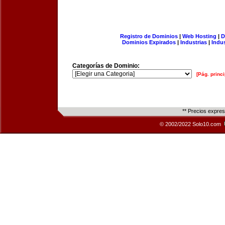
Registro de Dominios
|
Web Hosting
|
D
Dominios Expirados
|
Industrias
|
Indu
Categorías de Dominio:
[Pág. princi
** Precios expre
© 2002/2022 Solo10.com