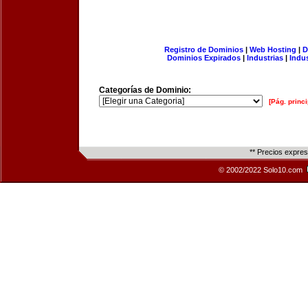
Registro de Dominios
|
Web Hosting
|
D
Dominios Expirados
|
Industrias
|
Indu
Categorías de Dominio:
[Pág. princi
** Precios expre
© 2002/2022 Solo10.com