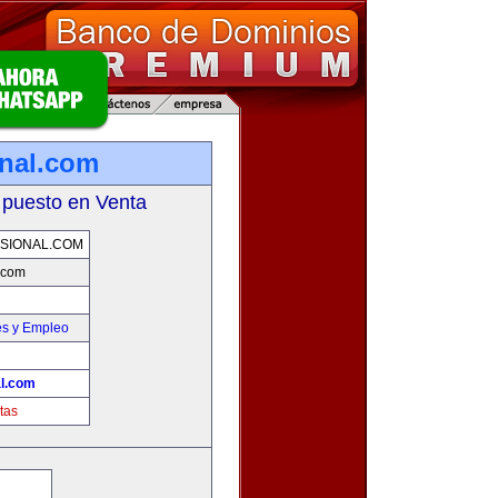
onal.com
 puesto en Venta
SIONAL.COM
l.com
es y Empleo
al.com
tas