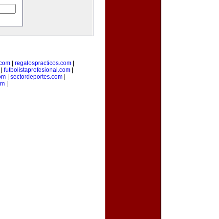
com
|
regalospracticos.com
|
|
futbolistaprofesional.com
|
om
|
sectordeportes.com
|
om
|