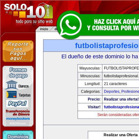
futbolistaprofesi
El dueño de este dominio lo ha
Mayusculas:
FUTBOLISTAPROFE
Minusculas:
futbolistaprofesiona
Longitud:
21 caracteres
Categorias:
Deportes
,
Profesion
Precio:
Realizar una oferta!
Visitar!
futbolistaprofesion
Serán consideradas ofer
Realizar una Oferta