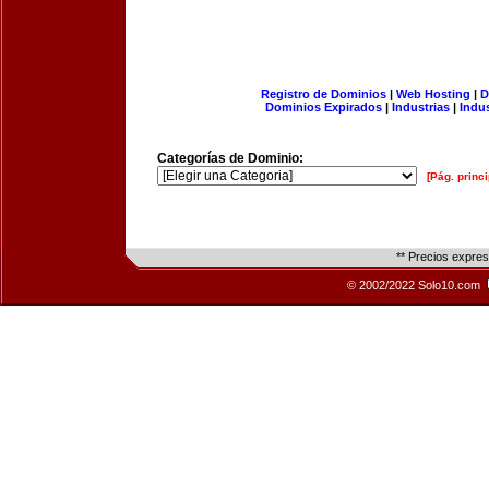
Registro de Dominios
|
Web Hosting
|
D
Dominios Expirados
|
Industrias
|
Indu
Categorías de Dominio:
[Pág. princi
** Precios expre
© 2002/2022 Solo10.com