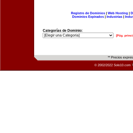
Registro de Dominios
|
Web Hosting
|
D
Dominios Expirados
|
Industrias
|
Indu
Categorías de Dominio:
[Pág. princi
** Precios expre
© 2002/2022 Solo10.com