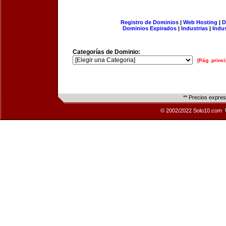
Registro de Dominios
|
Web Hosting
|
D
Dominios Expirados
|
Industrias
|
Indu
Categorías de Dominio:
[Pág. princi
** Precios expre
© 2002/2022 Solo10.com