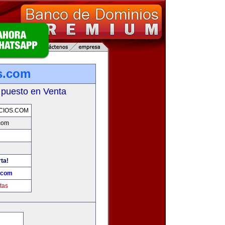
s.com
 puesto en Venta
CIOS.COM
com
ta!
.com
tas