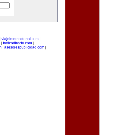
|
viajeinternacional.com
|
m
|
traficodirecto.com
|
m
|
asesorespublicidad.com
|