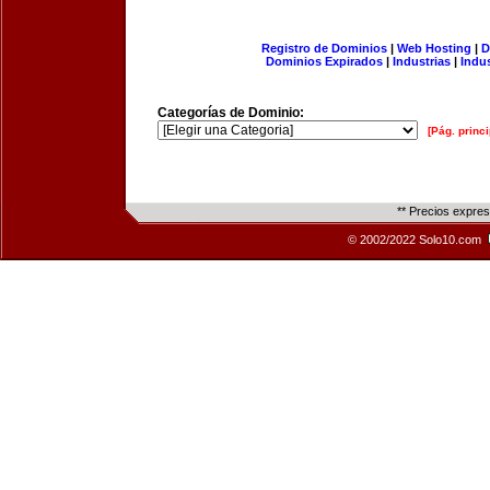
Registro de Dominios
|
Web Hosting
|
D
Dominios Expirados
|
Industrias
|
Indu
Categorías de Dominio:
[Pág. princi
** Precios expre
© 2002/2022 Solo10.com