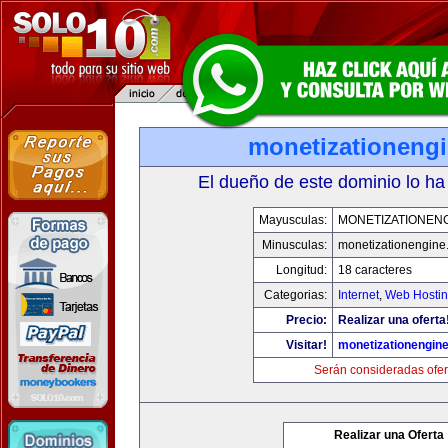
monetizationeng
El dueño de este dominio lo ha
Mayusculas:
MONETIZATIONEN
Minusculas:
monetizationengine
Longitud:
18 caracteres
Categorias:
Internet
,
Web Hostin
Precio:
Realizar una oferta
Visitar!
monetizationengin
Serán consideradas ofer
Realizar una Oferta