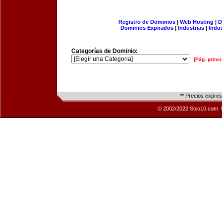
Registro de Dominios
|
Web Hosting
|
D
Dominios Expirados
|
Industrias
|
Indu
Categorías de Dominio:
[Pág. princi
** Precios expre
© 2002/2022 Solo10.com