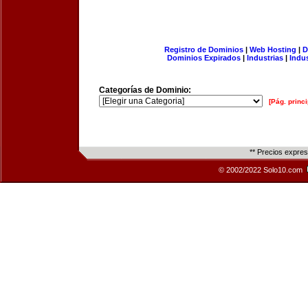
Registro de Dominios
|
Web Hosting
|
D
Dominios Expirados
|
Industrias
|
Indu
Categorías de Dominio:
[Pág. princi
** Precios expre
© 2002/2022 Solo10.com