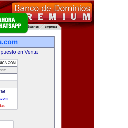
a.com
 puesto en Venta
NICA.COM
.com
rta!
a.com
tas