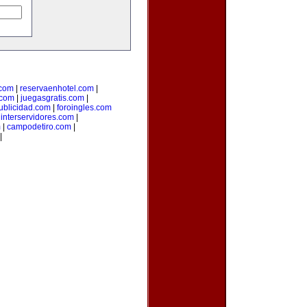
.com
|
reservaenhotel.com
|
.com
|
juegasgratis.com
|
ublicidad.com
|
foroingles.com
|
interservidores.com
|
m
|
campodetiro.com
|
|