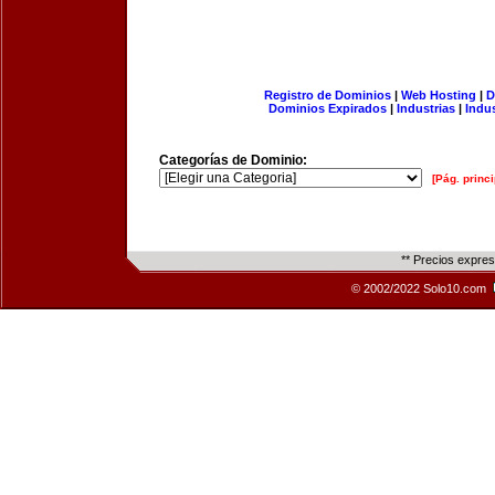
Registro de Dominios
|
Web Hosting
|
D
Dominios Expirados
|
Industrias
|
Indu
Categorías de Dominio:
[Pág. princi
** Precios expre
© 2002/2022 Solo10.com