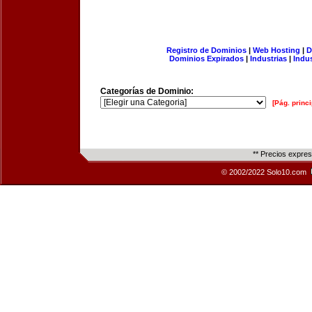
Registro de Dominios
|
Web Hosting
|
D
Dominios Expirados
|
Industrias
|
Indu
Categorías de Dominio:
[Pág. princi
** Precios expre
© 2002/2022 Solo10.com