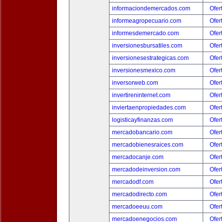
informaciondemercados.com
Ofer
informeagropecuario.com
Ofer
informesdemercado.com
Ofer
inversionesbursatiles.com
Ofer
inversionesestrategicas.com
Ofer
inversionesmexico.com
Ofer
inversorweb.com
Ofer
invertireninternet.com
Ofer
inviertaenpropiedades.com
Ofer
logisticayfinanzas.com
Ofer
mercadobancario.com
Ofer
mercadobienesraices.com
Ofer
mercadocanje.com
Ofer
mercadodeinversion.com
Ofer
mercadodf.com
Ofer
mercadodirecto.com
Ofer
mercadoeeuu.com
Ofer
mercadoenegocios.com
Ofer