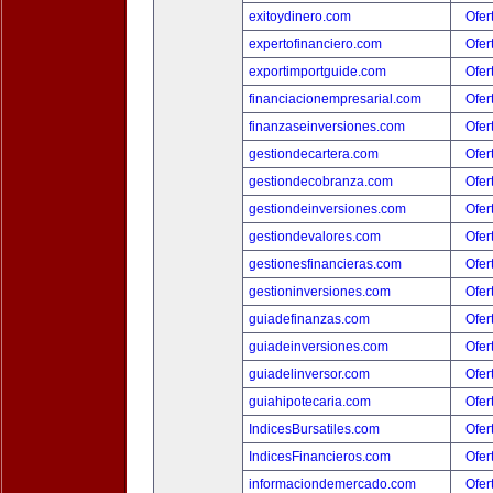
exitoydinero.com
Ofer
expertofinanciero.com
Ofer
exportimportguide.com
Ofer
financiacionempresarial.com
Ofer
finanzaseinversiones.com
Ofer
gestiondecartera.com
Ofer
gestiondecobranza.com
Ofer
gestiondeinversiones.com
Ofer
gestiondevalores.com
Ofer
gestionesfinancieras.com
Ofer
gestioninversiones.com
Ofer
guiadefinanzas.com
Ofer
guiadeinversiones.com
Ofer
guiadelinversor.com
Ofer
guiahipotecaria.com
Ofer
IndicesBursatiles.com
Ofer
IndicesFinancieros.com
Ofer
informaciondemercado.com
Ofer