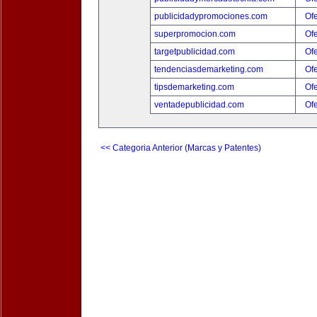
publicidadypromociones.com
Ofe
superpromocion.com
Ofe
targetpublicidad.com
Ofe
tendenciasdemarketing.com
Ofe
tipsdemarketing.com
Ofe
ventadepublicidad.com
Ofe
<< Categoria Anterior (Marcas y Patentes)