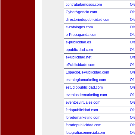
contratarfamosos.com
Ofe
CyberAgencia.com
Ofe
directoriodepublicidad.com
Ofe
e-catalogos.com
Ofe
e-Propaganda.com
Ofe
e-publicidad.es
Ofe
epublicidad.com
Ofe
ePublicidad.net
Ofe
ePublicidade.com
Ofe
EspacioDePublicidad.com
Ofe
estrategiamarketing.com
Ofe
estudiopublicidad.com
Ofe
eventosdemarketing.com
Ofe
eventosvirtuales.com
Ofe
feriapublicidad.com
Ofe
forodemarketing.com
Ofe
forodepublicidad.com
Ofe
fotografiacomercial.com
Ofe