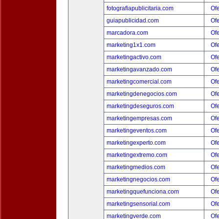
fotografiapublicitaria.com
Ofe
guiapublicidad.com
Ofe
marcadora.com
Ofe
marketing1x1.com
Ofe
marketingactivo.com
Ofe
marketingavanzado.com
Ofe
marketingcomercial.com
Ofe
marketingdenegocios.com
Ofe
marketingdeseguros.com
Ofe
marketingempresas.com
Ofe
marketingeventos.com
Ofe
marketingexperto.com
Ofe
marketingextremo.com
Ofe
marketingmedios.com
Ofe
marketingnegocios.com
Ofe
marketingquefunciona.com
Ofe
marketingsensorial.com
Ofe
marketingverde.com
Ofe