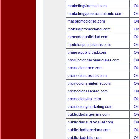
marketingviaemail.com
Ofe
marketingyposicionamiento.com
Ofe
maspromociones.com
Ofe
materialpromocional.com
Ofe
mercadopublicidad.com
Ofe
modelospublicitarias.com
Ofe
planetapublicidad.com
Ofe
producciondecomerciales.com
Ofe
promocionarme.com
Ofe
promociondesitios.com
Ofe
promocioneninternet.com
Ofe
promocionesenred.com
Ofe
promocionviral.com
Ofe
promocionymarketing.com
Ofe
publicidadargentina.com
Ofe
publicidadaudiovisual.com
Ofe
publicidadbarcelona.com
Ofe
publicidadchile.com
Ofe