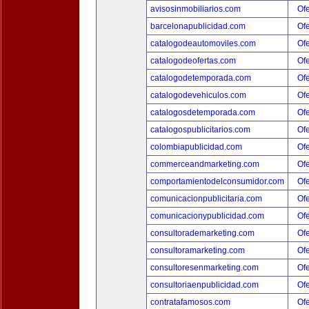
avisosinmobiliarios.com
Ofe
barcelonapublicidad.com
Ofe
catalogodeautomoviles.com
Ofe
catalogodeofertas.com
Ofe
catalogodetemporada.com
Ofe
catalogodevehiculos.com
Ofe
catalogosdetemporada.com
Ofe
catalogospublicitarios.com
Ofe
colombiapublicidad.com
Ofe
commerceandmarketing.com
Ofe
comportamientodelconsumidor.com
Ofe
comunicacionpublicitaria.com
Ofe
comunicacionypublicidad.com
Ofe
consultorademarketing.com
Ofe
consultoramarketing.com
Ofe
consultoresenmarketing.com
Ofe
consultoriaenpublicidad.com
Ofe
contratafamosos.com
Ofe