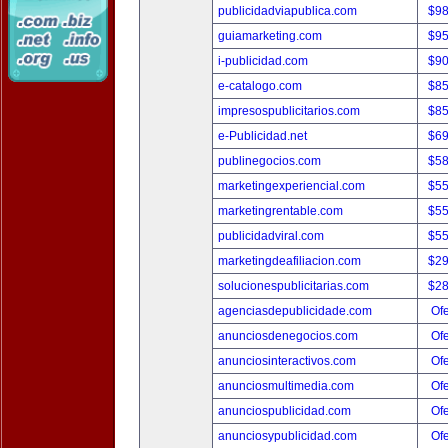
publicidadviapublica.com
$9
guiamarketing.com
$9
i-publicidad.com
$9
e-catalogo.com
$8
impresospublicitarios.com
$8
e-Publicidad.net
$6
publinegocios.com
$5
marketingexperiencial.com
$5
marketingrentable.com
$5
publicidadviral.com
$5
marketingdeafiliacion.com
$2
solucionespublicitarias.com
$2
agenciasdepublicidade.com
Ofe
anunciosdenegocios.com
Ofe
anunciosinteractivos.com
Ofe
anunciosmultimedia.com
Ofe
anunciospublicidad.com
Ofe
anunciosypublicidad.com
Ofe